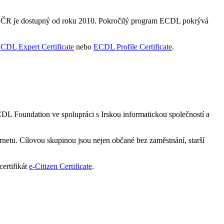
V ČR je dostupný od roku 2010. Pokročilý program ECDL pokrývá
CDL Expert Certificate
nebo
ECDL Profile Certificate
.
DL Foundation ve spolupráci s Irskou informatickou společností a
netu. Cílovou skupinou jsou nejen občané bez zaměstnání, starší
ertifikát
e-Citizen Certificate
.