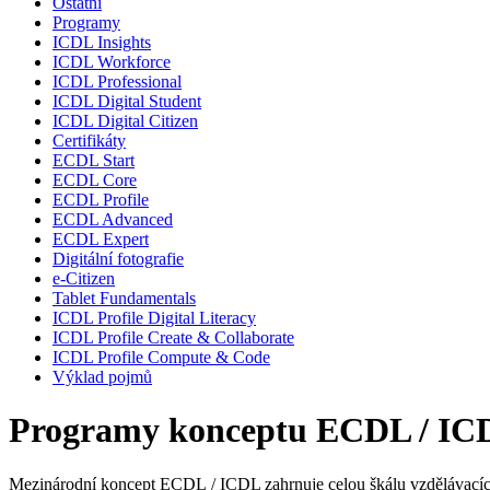
Ostatní
Programy
ICDL Insights
ICDL Workforce
ICDL Professional
ICDL Digital Student
ICDL Digital Citizen
Certifikáty
ECDL Start
ECDL Core
ECDL Profile
ECDL Advanced
ECDL Expert
Digitální fotografie
e-Citizen
Tablet Fundamentals
ICDL Profile Digital Literacy
ICDL Profile Create & Collaborate
ICDL Profile Compute & Code
Výklad pojmů
Programy konceptu ECDL / IC
Mezinárodní koncept ECDL / ICDL zahrnuje celou škálu vzdělávacích 