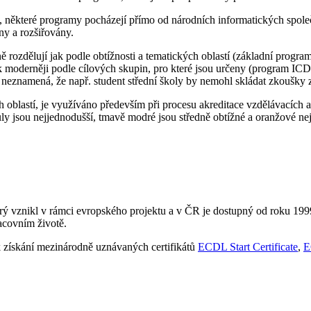
, některé programy pocházejí přímo od národních informatických spole
ny a rozšiřovány.
ně rozdělují jak podle obtížnosti a tematických oblastí (základní p
 tak moderněji podle cílových skupin, pro které jsou určeny (program 
e neznamená, že např. student střední školy by nemohl skládat zkoušky
blastí, je využíváno především při procesu akreditace vzdělávacích a ce
ly jsou nejjednodušší, tmavě modré jsou středně obtížné a oranžové nejo
ý vznikl v rámci evropského projektu a v ČR je dostupný od roku 1999
acovním životě.
 k získání mezinárodně uznávaných certifikátů
ECDL Start Certificate
,
E