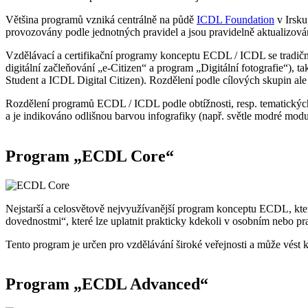
Většina programů vzniká centrálně na půdě
ICDL Foundation
v Irsku
provozovány podle jednotných pravidel a jsou pravidelně aktualizová
Vzdělávací a certifikační programy konceptu ECDL / ICDL se tradič
digitální začleňování „e-Citizen“ a program „Digitální fotografie“),
Student a ICDL Digital Citizen). Rozdělení podle cílových skupin al
Rozdělení programů ECDL / ICDL podle obtížnosti, resp. tematických o
a je indikováno odlišnou barvou infografiky (např. světle modré modu
Program „ECDL Core“
Nejstarší a celosvětově nejvyužívanější program konceptu ECDL, kter
dovednostmi“, které lze uplatnit prakticky kdekoli v osobním nebo pr
Tento program je určen pro vzdělávání široké veřejnosti a může vést
Program „ECDL Advanced“