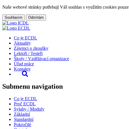
Naše webové stránky potřebují Váš souhlas s využitím cookies pouze
Souhlasím
Odmítám
Co je ECDL
Aktuality
Zájemci o zkoušky
Lektoři / Testeři
Školy / Vzdělávací organizace
Úřad práce
Kontakty
Submenu navigation
Co je ECDL
Proč ECDL
Sylaby / Moduly
Základní
Standardní
Pokročilé