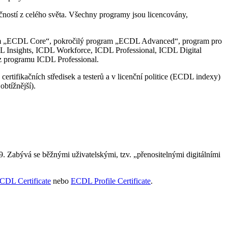
čností z celého světa. Všechny programy jsou licencovány,
rogram „ECDL Core“, pokročilý program „ECDL Advanced“, program pro
ICDL Insights, ICDL Workforce, ICDL Professional, ICDL Digital
 z programu ICDL Professional.
rtifikačních středisek a testerů a v licenční politice (ECDL indexy)
btížnější).
. Zabývá se běžnými uživatelskými, tzv. „přenositelnými digitálními
CDL Certificate
nebo
ECDL Profile Certificate
.