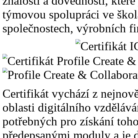
znalosti a dovednosti, které
týmovou spolupráci ve ško
společnostech, výrobních fi
Certifikát vychází z nejnov
oblasti digitálního vzděláv
potřebných pro získání toho
předepsanými moduly a je d