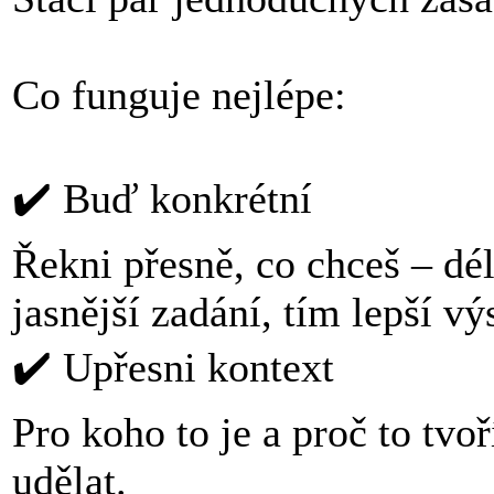
Co funguje nejlépe:
✔️ Buď konkrétní
Řekni přesně, co chceš – dél
jasnější zadání, tím lepší vý
✔️ Upřesni kontext
Pro koho to je a proč to tvo
udělat.