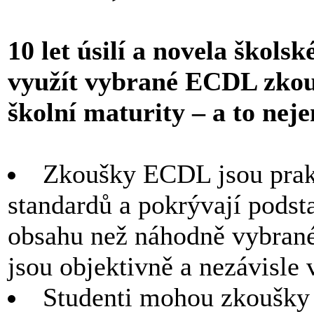
10 let úsilí a novela škol
využít vybrané ECDL zkouš
školní maturity – a to nej
Zkoušky ECDL jsou prakt
standardů a pokrývají podsta
obsahu než náhodně vybrané
jsou objektivně a nezávisle
Studenti mohou zkoušky 