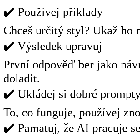
✔️ Používej příklady
Chceš určitý styl? Ukaž ho n
✔️ Výsledek upravuj
První odpověď ber jako návrh
doladit.
✔️ Ukládej si dobré prompt
To, co funguje, používej zno
✔️ Pamatuj, že AI pracuje s