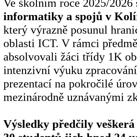
Ve školním roce 2025/2026 
informatiky a spojů v Kol
který výrazně posunul hrani
oblasti ICT. V rámci předm
absolvovali žáci třídy 1K o
intenzivní výuku zpracování
prezentací na pokročilé úr
mezinárodně uznávanými z
Výsledky předčily veškerá