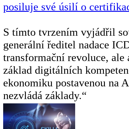
posiluje své úsilí o certifika
S tímto tvrzením vyjádřil s
generální ředitel nadace IC
transformační revoluce, ale 
základ digitálních kompet
ekonomiku postavenou na AI 
nezvládá základy.“