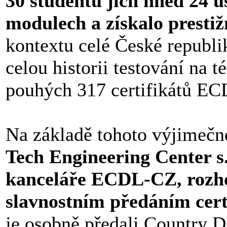
30 studentů jich hned 24 u
modulech a získalo prestiž
kontextu celé České republ
celou historii testování na 
pouhých 317 certifikátů EC
Na základě tohoto výjimečn
Tech Engineering Center s.
kanceláře ECDL-CZ, rozho
slavnostním předáním cert
je osobně předali Country D