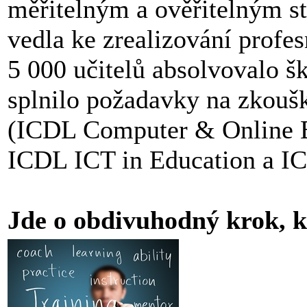
měřitelným a ověřitelným s
vedla ke zrealizování profes
5 000 učitelů absolvovalo šk
splnilo požadavky na zkoušk
(ICDL Computer & Online E
ICDL ICT in Education a ICD
Jde o obdivuhodný krok, k