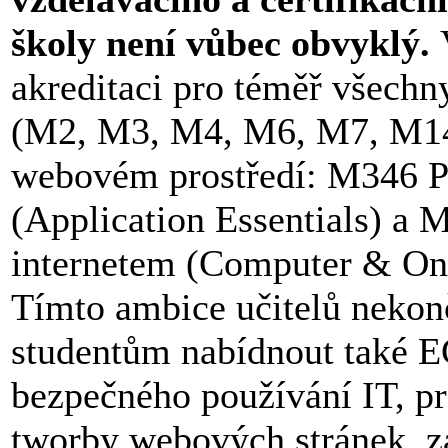
školy není vůbec obvyklý.
akreditaci pro téměř všech
(M2, M3, M4, M6, M7, M14)
webovém prostředí: M346 P
(Application Essentials) a 
internetem (Computer & Onl
Tímto ambice učitelů nekon
studentům nabídnout také E
bezpečného používání IT, pr
tworby webových stránek, z