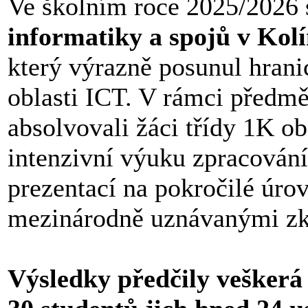
Ve školním roce 2025/2026 
informatiky a spojů v Kol
který výrazně posunul hrani
oblasti ICT. V rámci předm
absolvovali žáci třídy 1K o
intenzivní výuku zpracování
prezentací na pokročilé úr
mezinárodně uznávanými z
Výsledky předčily veškerá