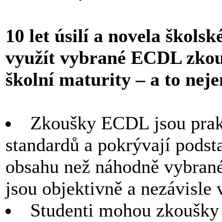
10 let úsilí a novela škol
využít vybrané ECDL zkouš
školní maturity – a to nej
Zkoušky ECDL jsou prakt
standardů a pokrývají podsta
obsahu než náhodně vybrané
jsou objektivně a nezávisle
Studenti mohou zkoušky 