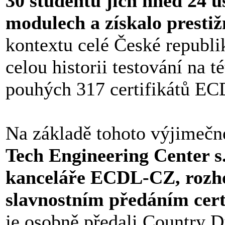
30 studentů jich hned 24 u
modulech a získalo prestiž
kontextu celé České republ
celou historii testování na 
pouhých 317 certifikátů EC
Na základě tohoto výjimečn
Tech Engineering Center s.
kanceláře ECDL-CZ, rozho
slavnostním předáním cert
je osobně předali Country D