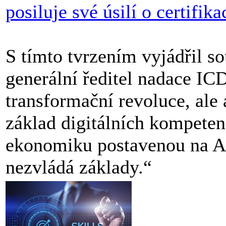
posiluje své úsilí o certifika
S tímto tvrzením vyjádřil s
generální ředitel nadace IC
transformační revoluce, ale 
základ digitálních kompet
ekonomiku postavenou na AI 
nezvládá základy.“