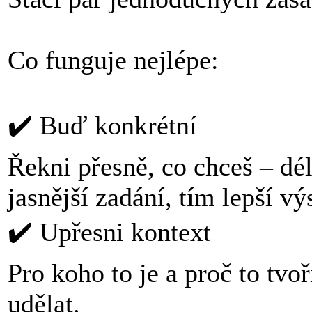
Co funguje nejlépe:
✔️ Buď konkrétní
Řekni přesně, co chceš – dél
jasnější zadání, tím lepší vý
✔️ Upřesni kontext
Pro koho to je a proč to tvo
udělat.