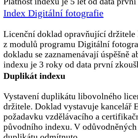
Platnost indexu je 5 let od data prvn
Index Digitální fotografie
Licenční doklad opravňující držitele
z modulů programu Digitální fotogra
dokladu se zaznamenávají úspěšně a
indexu je 3 roky od data první zkouš
Duplikát indexu
Vystavení duplikátu libovolného lic
držitele. Doklad vystavuje kancelá
požadavku vzdělávacího a certifikačn
původního indexu. V odůvodněných 
duplikátu odmítnuto.