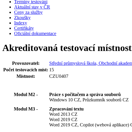
Termíny testování
Aktuální stav v ČR
Ceny za služby
Zkoušky
Indexy
Certifikáty
Oficiální dokumentace
Akreditovaná testovací místno
Provozovatel:
Střední průmyslová škola, Obchodní akademi
Počet testovacích míst:
15
Místnost:
CZU0407
Modul M2 -
Práce s počítačem a správa souborů
Windows 10 CZ, Průzkumník souborů CZ
Modul M3 -
Zpracování textu
Word 2013 CZ
Word 2019 CZ
Word 2019 CZ, Copilot (webová aplikace)