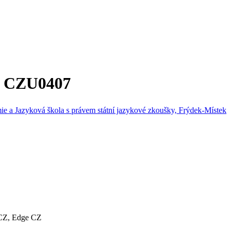
st CZU0407
e a Jazyková škola s právem státní jazykové zkoušky, Frýdek-Místek
 CZ, Edge CZ