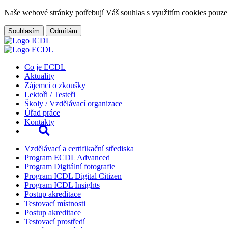
Naše webové stránky potřebují Váš souhlas s využitím cookies pouze
Souhlasím
Odmítám
Co je ECDL
Aktuality
Zájemci o zkoušky
Lektoři / Testeři
Školy / Vzdělávací organizace
Úřad práce
Kontakty
Vzdělávací a certifikační střediska
Program ECDL Advanced
Program Digitální fotografie
Program ICDL Digital Citizen
Program ICDL Insights
Postup akreditace
Testovací místnosti
Postup akreditace
Testovací prostředí