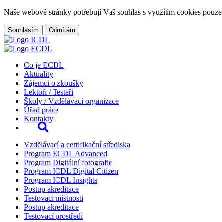
Naše webové stránky potřebují Váš souhlas s využitím cookies pouze
Souhlasím
Odmítám
Co je ECDL
Aktuality
Zájemci o zkoušky
Lektoři / Testeři
Školy / Vzdělávací organizace
Úřad práce
Kontakty
Vzdělávací a certifikační střediska
Program ECDL Advanced
Program Digitální fotografie
Program ICDL Digital Citizen
Program ICDL Insights
Postup akreditace
Testovací místnosti
Postup akreditace
Testovací prostředí