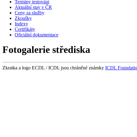
Termíny testování
Aktuální stav v ČR
Ceny za služby
Zkoušky
Indexy
Certifikáty
Oficiální dokumentace
Fotogalerie střediska
Zkratka a logo ECDL / ICDL jsou chráněné známky
ICDL Foundati